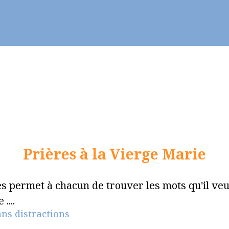
ier - Célébrer
Vie chrétienne
Se former
Prières à la Vierge Marie
es permet à chacun de trouver les mots qu'il ve
....
ans distractions