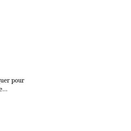
quer pour
re…