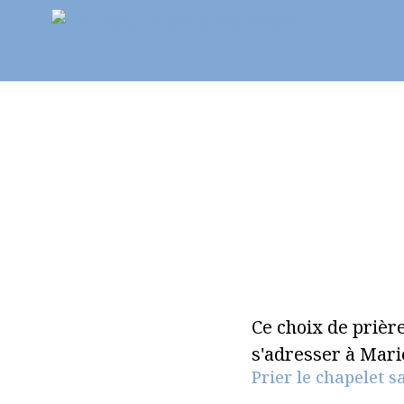
Notre paroisse
Au fil des semaines
Pr
Ce choix de prièr
s'adresser à Marie 
Prier le chapelet s