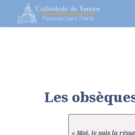
Notre paroisse
Au fil des semaines
Les obsèques
« Moi, je suis la résu