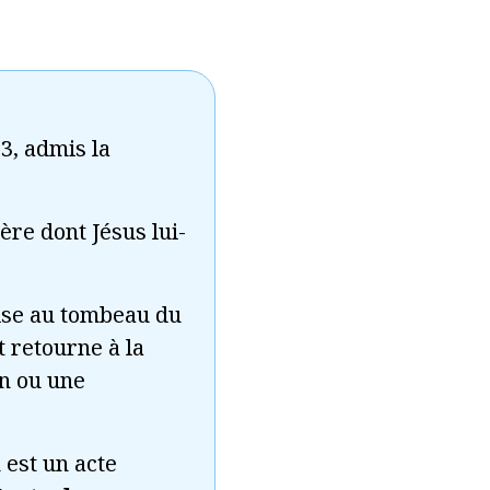
63, admis la
ère dont Jésus lui-
mise au tombeau du
t retourne à la
on ou une
 est un acte