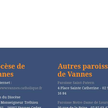
cèse de
Autres paroiss
nnes
de Vannes
ternet :
Paroisse Saint-Patern
/www.vannes.catholique.fr
4 Place Sainte Catherine - 02 
16 84
n du Diocèse
e Monseigneur Tréhiou
Paroisse Notre-Dame de Lour
41 – 56007 Vannes Cedex
50 rue de la Brise -
02 97 63 4