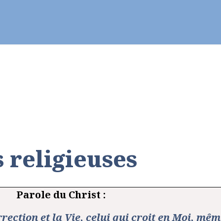
Prier - Célébrer
Vie chrétienne
Se former
 religieuses
Parole du Christ :
rrection et la Vie, celui qui croit en Moi, mê