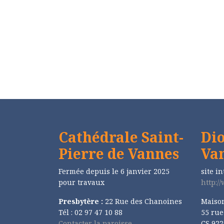
Cathédrale Saint-
Dio
Pierre de Vannes
Va
Fermée depuis le 6 janvier 2025
site in
pour travaux
http:/
Presbytère :
22 Rue des Chanoines
Maiso
Tél : 02 97 47 10 88
55 ru
Contacter la paroisse
CS 922