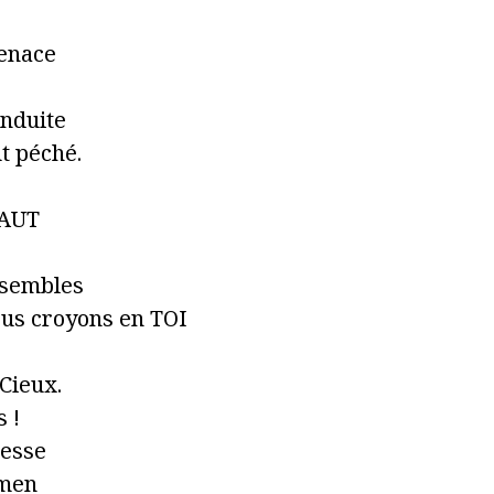
menace
onduite
ut péché.
HAUT
ssembles
ous croyons en TOI
Cieux.
 !
gesse
Amen