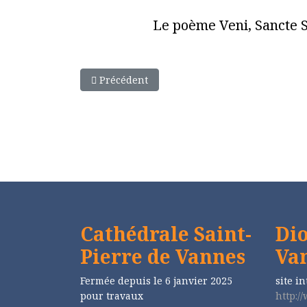
Le poème Veni, Sancte S
Article précédent : Viens Esprit Saint
Précédent
Cathédrale Saint-
Dio
Pierre de Vannes
Va
Fermée depuis le 6 janvier 2025
site in
pour travaux
http:/