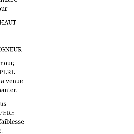
our
S HAUT
SEIGNEUR
mour,
u PERE
 la venue
anter.
ous
 PERE
faiblesse
.