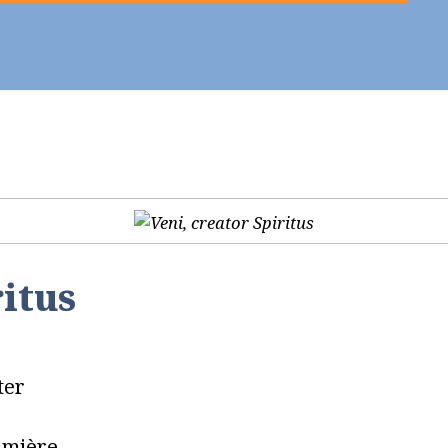
ier - Célébrer
Vie chrétienne
Se former
ritus
ter
umière