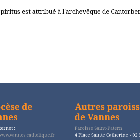
piritus est attribué à l'archevêque de Cantorb
cèse de
Autres paroiss
nnes
de Vannes
ternet :
Paroisse Saint-Patern
/www.vannes.catholique.fr
4 Place Sainte Catherine - 02 