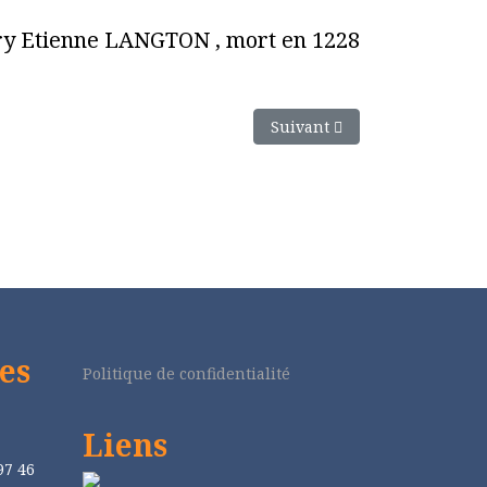
ery Etienne LANGTON , mort en 1228
Article suivant : Toi qui es l'
Suivant
es
Politique de confidentialité
Liens
97 46