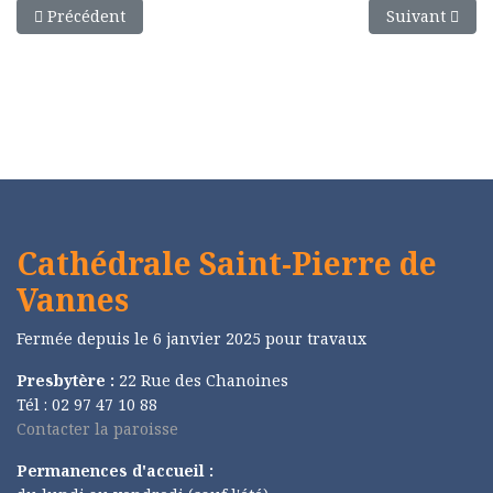
Article précédent : Route de Carême
Article suiva
Précédent
Suivant
Cathédrale Saint-Pierre de
Vannes
Fermée depuis le 6 janvier 2025 pour travaux
Presbytère :
22 Rue des Chanoines
Tél : 02 97 47 10 88
Contacter la paroisse
Permanences d'accueil :