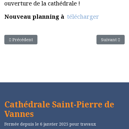
ouverture de la cathédrale !
Nouveau planning à
télécharger
Article précédent : Visites guidées de l'été
Article suivan
Précédent
Suivant
Cathédrale Saint-Pierre de
Vannes
Fermée depuis le 6 janvier 2025 pour travaux