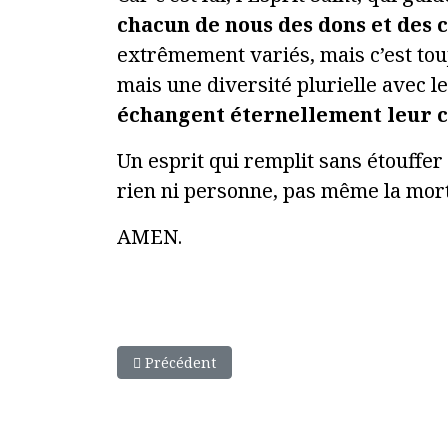
chacun de nous des dons et des c
extrêmement variés, mais c’est touj
mais une diversité plurielle avec l
échangent éternellement leur 
Un esprit qui remplit sans étouffer 
rien ni personne, pas même la mort
AMEN.
Article précédent : Homélie du 31 mai 2026
Précédent