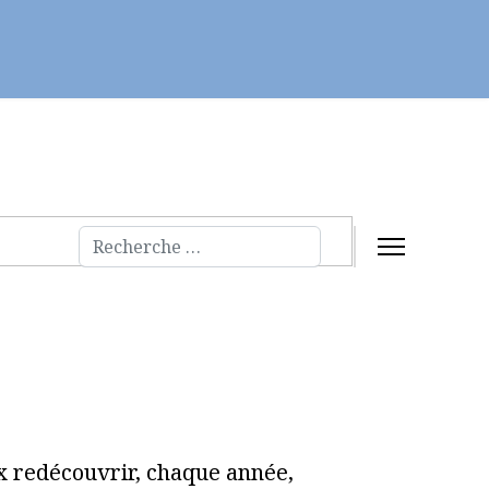
Servir
Fraternités et évangélisation
Rechercher
ux redécouvrir, chaque année,