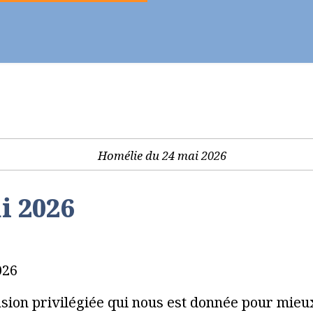
ier - Célébrer
Vie chrétienne
Se former
i 2026
026
casion privilégiée qui nous est donnée pour mie