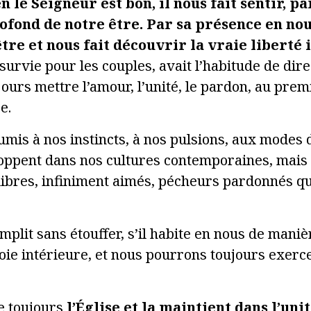
 le Seigneur est bon, il nous fait sentir, p
rofond de notre être. Par sa présence en no
être et nous fait découvrir la vraie liberté 
survie pour les couples, avait l’habitude de dire 
ujours mettre l’amour, l’unité, le pardon, au pre
e.
mis à nos instincts, à nos pulsions, aux modes
eloppent dans nos cultures contemporaines, mai
ibres, infiniment aimés, pécheurs pardonnés qu
emplit sans étouffer, s’il habite en nous de man
oie intérieure, et nous pourrons toujours exerce
ide toujours
l’Église et la maintient dans l’uni