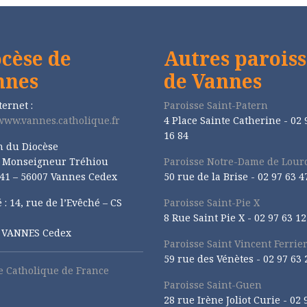
cèse de
Autres paroiss
nnes
de Vannes
ternet :
Paroisse Saint-Patern
/www.vannes.catholique.fr
4 Place Sainte Catherine - 02 
16 84
n du Diocèse
e Monseigneur Tréhiou
Paroisse Notre-Dame de Lour
41 – 56007 Vannes Cedex
50 rue de la Brise -
02 97 63 4
 : 14, rue de l’Evêché – CS
Paroisse Saint-Pie X
8 Rue Saint Pie X -
02 97 63 12
1 VANNES Cedex
Paroisse Saint Vincent Ferrie
59 rue des Vénètes -
02 97 63 
se Catholique de France
Paroisse Saint-Guen
28 rue Irène Joliot Curie -
02 