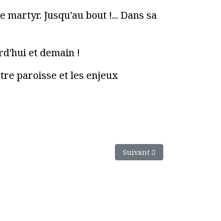
 martyr. Jusqu'au bout !... Dans sa
rd'hui et demain !
tre paroisse et les enjeux
Article suivant : Edito du 3 
Suivant