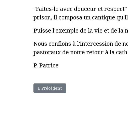
"Faites-le avec douceur et respect"
prison, il composa un cantique qu'i
Puisse l'exemple de la vie et de l
Nous confions à l'intercession de n
pastoraux de notre retour à la cat
P. Patrice
Article précédent : Edito du 17 mai 2026
Précédent