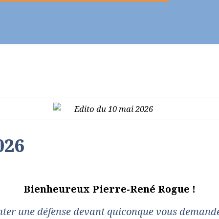
ier - Célébrer
Vie chrétienne
Se former
026
Bienheureux Pierre-René Rogue !
nter une défense devant quiconque vous demande