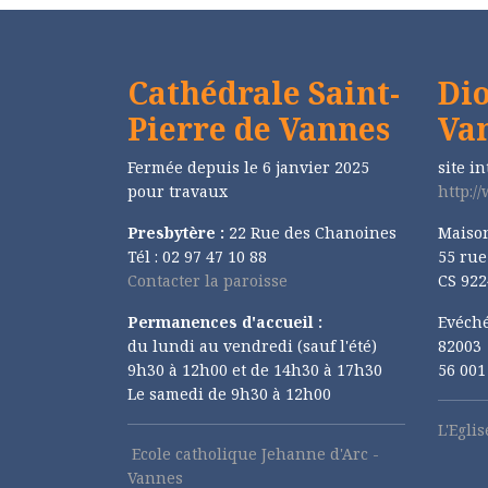
Cathédrale Saint-
Dio
Pierre de Vannes
Va
Fermée depuis le 6 janvier 2025
site in
pour travaux
http:/
Presbytère :
22 Rue des Chanoines
Maiso
Tél : 02 97 47 10 88
55 ru
Contacter la paroisse
CS 922
Permanences d'accueil :
Evéché
du lundi au vendredi (sauf l'été)
82003
9h30 à 12h00 et de 14h30 à 17h30
56 00
Le samedi de 9h30 à 12h00
L'Egli
Ecole catholique Jehanne d'Arc -
Vannes