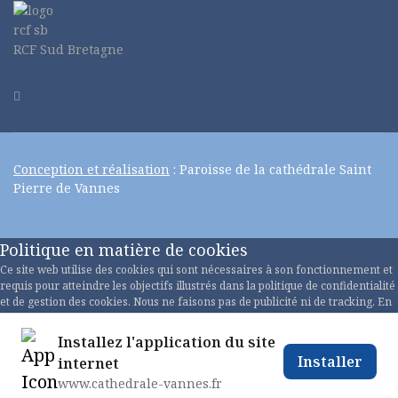
RCF Sud Bretagne
Conception et réalisation
: Paroisse de la cathédrale Saint
Pierre de Vannes
Politique en matière de cookies
Ce site web utilise des cookies qui sont nécessaires à son fonctionnement et
requis pour atteindre les objectifs illustrés dans la politique de confidentialité
et de gestion des cookies. Nous ne faisons pas de publicité ni de tracking. En
acceptant ceci OU en faisant défiler cette page OU en continuant à naviguer,
vous acceptez notre politique de confidentialité.
Installez l'application du site
Installer
internet
Politique de confidentialité
www.cathedrale-vannes.fr
Accepter