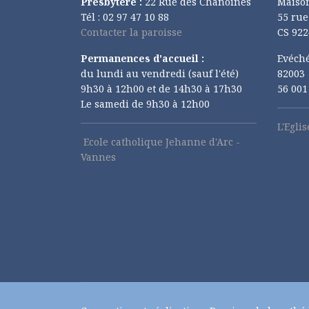
Presbytère :
22 Rue des Chanoines
Maiso
Tél : 02 97 47 10 88
55 ru
Contacter la paroisse
CS 922
Permanences d'accueil :
Evéché
du lundi au vendredi (sauf l'été)
82003
9h30 à 12h00 et de 14h30 à 17h30
56 00
Le samedi de 9h30 à 12h00
L'Egli
Ecole catholique Jehanne d'Arc -
Vannes