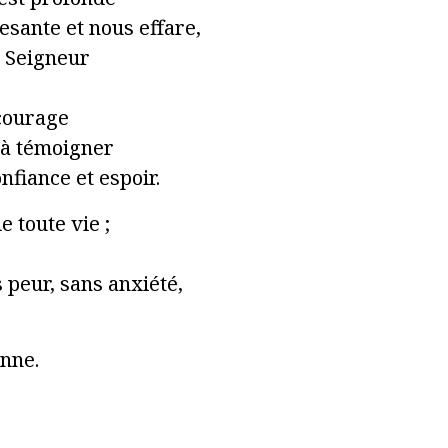
esante et nous effare,
 Seigneur
 courage
 à témoigner
fiance et espoir.
e toute vie ;
 peur, sans anxiété,
enne.