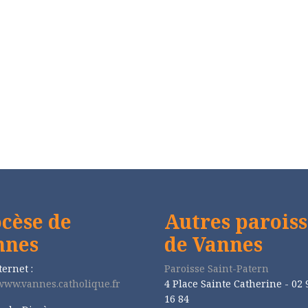
cèse de
Autres paroiss
nnes
de Vannes
ternet :
Paroisse Saint-Patern
/www.vannes.catholique.fr
4 Place Sainte Catherine - 02 
16 84