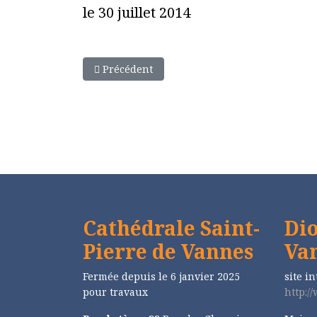
le 30 juillet 2014
Article précédent : Seigneur fais de moi
Précédent
Cathédrale Saint-
Dio
Pierre de Vannes
Va
Fermée depuis le 6 janvier 2025
site in
pour travaux
http:/