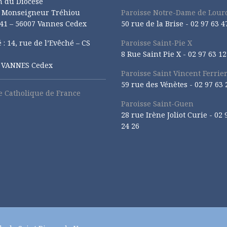
n du Diocèse
e Monseigneur Tréhiou
Paroisse Notre-Dame de Lour
41 – 56007 Vannes Cedex
50 rue de la Brise -
02 97 63 4
 : 14, rue de l’Evêché – CS
Paroisse Saint-Pie X
8 Rue Saint Pie X -
02 97 63 12
1 VANNES Cedex
Paroisse Saint Vincent Ferrie
59 rue des Vénètes -
02 97 63 
se Catholique de France
Paroisse Saint-Guen
28 rue Irène Joliot Curie -
02 
24 26