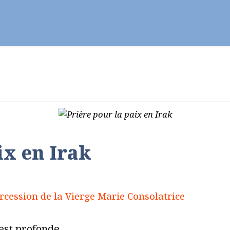
ier - Célébrer
Vie chrétienne
Se former
ix en Irak
ercession de la Vierge Marie Consolatrice
 est profonde