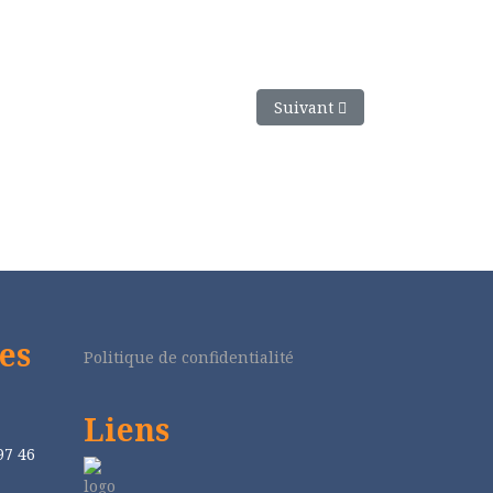
Article suivant : Communion
Suivant
es
Politique de confidentialité
Liens
97 46